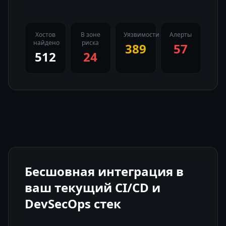
Хостов
В зоне
Уязвимости
Алерты
найдено
риска
389
57
512
24
Бесшовная интеграция в
ваш текущий CI/CD и
DevSecOps стек